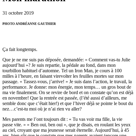
31 octobre 2019
PHOTO ANDRÉANNE GAUTHIER
Ça fait longtemps.
Que je ne me suis pas déposée, demandée: « Comment vas-tu Julie
aujourd’hui »? Je suis repartie, la pédale au fond, dans mon
tourbillon habituel d’automne. Tel un Iron Man, je cours à 100
milles à l’heure, en faisant virevolter les feuilles mortes sur mon
passage. « Tassez-vous, j’arrive! » Je suis dans l’action, le travail, la
performance. Je donne: mon énergie, mon temps… un gros bout de
ma vie finalement. On se revire de bord et on constate qu’on est déjà
en novembre! Que la rentrée est passée, (l’été aussi d’ailleurs, me
semble donc que c’était hier!) et que l’hiver déjà se pointe le bout du
nez…c’est-tu moi où je n’ai rien vu aller?
Mes parents me l’ont toujours dit : « Tu vas voir ma fille, la vie
passe vite. » » Ben oui, ben oui », que je disais, en roulant les yeux
au ciel, croyant que ma jeunesse serait éternelle. Aujourd’hui, à 45
ans, bien sûr que je constate que mes parents avaient (encore une