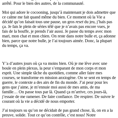
arrêté. Pour le bien des autres, de la communauté.
Moi qui adore le cocooning, jusqu’à maintenant je dois admettre que
ce calme me fait quand même du bien. Ce moment où la Vie a
décidé qu’on faisait tous une pause, un gros
reset
du jeu, j’haïs pas
ça. Je fais le plein de séries télé que je n’avais pas encore vues, je
fais de la bouffe, je prends l’air aussi. Je passe du temps avec mon
mari, mon chat et mon chien. On reste dans notre bulle et, ça adonne
bien, parce que notre bulle, je l’ai toujours aimée. Donc, la plupart
du temps, ça va.
Y’a d’autres jours où ça va moins bien. Où je me lève avec une
boule en plein plexus, la peur s’emparant de mon corps et mon
esprit. Une simple tâche du quotidien, comme aller faire mes
courses, se transforme en mission anxiogène. On se sent en temps de
guerre, le contexte a des airs de fin du monde. J’ai peur pour les
gens que j’aime, je m’ennuie moi aussi de mes amis, de ma
famille… On passe tous par là. Quand ça m’arrive, ces jours-là,
j’essaie de me ramener. De faire confiance. De respirer. De suivre le
courant où la vie a décidé de nous emporter.
J’ai toujours su qu’on ne décidait de pas grand chose, là, on en a la
preuve, solide. Tout ce qu’on contrôle, c’est nous! Notre