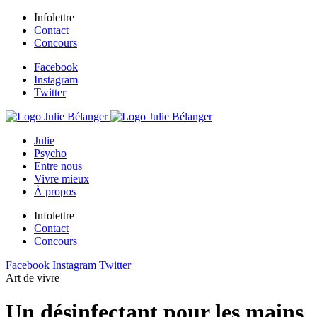
Infolettre
Contact
Concours
Facebook
Instagram
Twitter
Julie
Psycho
Entre nous
Vivre mieux
À propos
Infolettre
Contact
Concours
Facebook
Instagram
Twitter
Art de vivre
Un désinfectant pour les mains