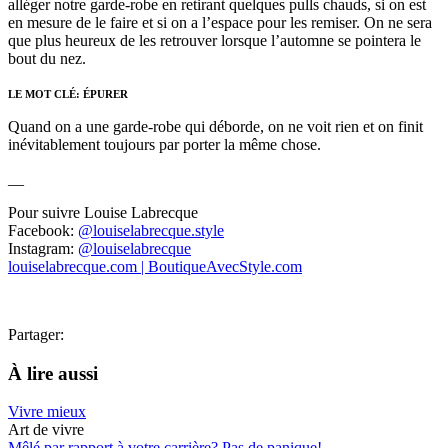
alléger notre garde-robe en retirant quelques pulls chauds, si on est
en mesure de le faire et si on a l’espace pour les remiser. On ne sera
que plus heureux de les retrouver lorsque l’automne se pointera le
bout du nez.
LE MOT CLÉ: ÉPURER
Quand on a une garde-robe qui déborde, on ne voit rien et on finit
inévitablement toujours par porter la même chose.
__
Pour suivre Louise Labrecque
Facebook:
@louiselabrecque.style
Instagram:
@louiselabrecque
louiselabrecque.com | BoutiqueAvecStyle.com
Partager:
À lire aussi
Vivre mieux
Art de vivre
Mêlé par rapport à votre carrière? Pas de panique!