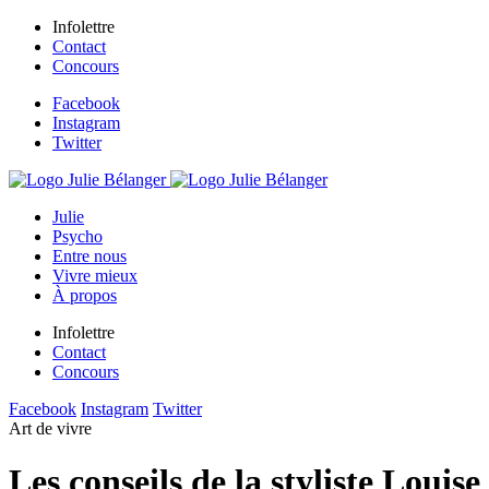
Infolettre
Contact
Concours
Facebook
Instagram
Twitter
Julie
Psycho
Entre nous
Vivre mieux
À propos
Infolettre
Contact
Concours
Facebook
Instagram
Twitter
Art de vivre
Les conseils de la styliste Louise