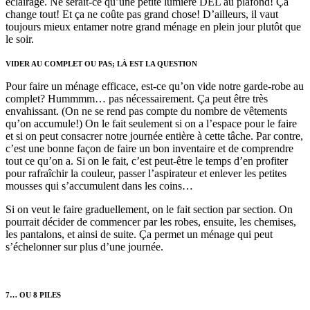
éclairage. Ne serait-ce qu’une petite lumière DEL au plafond! Ça
change tout! Et ça ne coûte pas grand chose! D’ailleurs, il vaut
toujours mieux entamer notre grand ménage en plein jour plutôt que
le soir.
VIDER AU COMPLET OU PAS; LÀ EST LA QUESTION
Pour faire un ménage efficace, est-ce qu’on vide notre garde-robe au
complet? Hummmm… pas nécessairement. Ça peut être très
envahissant. (On ne se rend pas compte du nombre de vêtements
qu’on accumule!) On le fait seulement si on a l’espace pour le faire
et si on peut consacrer notre journée entière à cette tâche. Par contre,
c’est une bonne façon de faire un bon inventaire et de comprendre
tout ce qu’on a. Si on le fait, c’est peut-être le temps d’en profiter
pour rafraîchir la couleur, passer l’aspirateur et enlever les petites
mousses qui s’accumulent dans les coins…
Si on veut le faire graduellement, on le fait section par section. On
pourrait décider de commencer par les robes, ensuite, les chemises,
les pantalons, et ainsi de suite. Ça permet un ménage qui peut
s’échelonner sur plus d’une journée.
7… OU 8 PILES