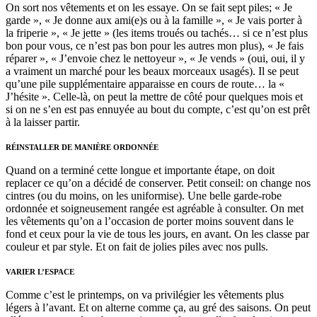
On sort nos vêtements et on les essaye. On se fait sept piles; « Je
garde », « Je donne aux ami(e)s ou à la famille », « Je vais porter à
la friperie », « Je jette » (les items troués ou tachés… si ce n’est plus
bon pour vous, ce n’est pas bon pour les autres mon plus), « Je fais
réparer », « J’envoie chez le nettoyeur », « Je vends » (oui, oui, il y
a vraiment un marché pour les beaux morceaux usagés). Il se peut
qu’une pile supplémentaire apparaisse en cours de route… la «
J’hésite ». Celle-là, on peut la mettre de côté pour quelques mois et
si on ne s’en est pas ennuyée au bout du compte, c’est qu’on est prêt
à la laisser partir.
RÉINSTALLER DE MANIÈRE ORDONNÉE
Quand on a terminé cette longue et importante étape, on doit
replacer ce qu’on a décidé de conserver. Petit conseil: on change nos
cintres (ou du moins, on les uniformise). Une belle garde-robe
ordonnée et soigneusement rangée est agréable à consulter. On met
les vêtements qu’on a l’occasion de porter moins souvent dans le
fond et ceux pour la vie de tous les jours, en avant. On les classe par
couleur et par style. Et on fait de jolies piles avec nos pulls.
VARIER L’ESPACE
Comme c’est le printemps, on va privilégier les vêtements plus
légers à l’avant. Et on alterne comme ça, au gré des saisons. On peut