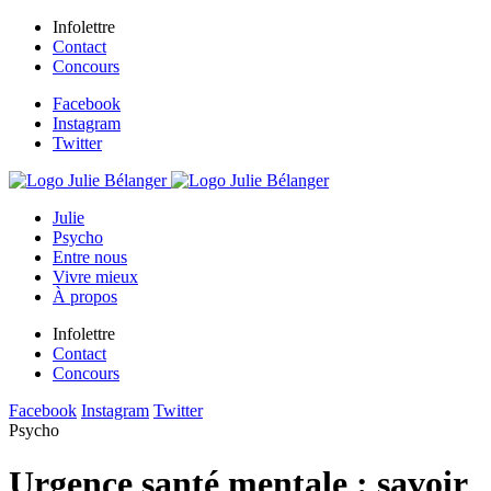
Infolettre
Contact
Concours
Facebook
Instagram
Twitter
Julie
Psycho
Entre nous
Vivre mieux
À propos
Infolettre
Contact
Concours
Facebook
Instagram
Twitter
Psycho
Urgence santé mentale : savoir