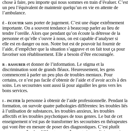
chose à faire, peu importe qui nous sommes en train d’évaluer. C’est
un peu l’équivalent de maintenir quelqu’un en vie en attente de
l’ambulance.
sans porter de jugement. C’est une étape extrêmement
É – ÉCOUTER
importante. On a souvent tendance à beaucoup parler au lieu de
tendre l’oreille. Alors que pendant qu’on écoute la détresse de la
personne et qu’elle s’ouvre à nous, on est capable d’analyser si
elle est en danger ou non. Notre but est de pouvoir lui fournir de
l’aide, d’empêcher que la situation s’aggrave et on fait tout ça pour
favoriser son rétablissement. Elle a besoin d’être encouragée.
et donner de l’information. Le stigma et la
R – RASSURER
discrimination sont de grands fléaux. Heureusement, les gens
commencent à parler un peu plus de troubles mentaux. Pour
certains, ce n’est pas facile d’obtenir de l’aide et d’avoir accès à des
soins. Les secouristes sont aussi là pour aiguiller les gens vers les
bons services.
la personne à obtenir de l’aide professionnelle. Pendant la
I – INCITER
formation, on survole quatre pathologies différentes: les troubles liés
à l’utilisation de substances, les troubles anxieux, les troubles
affectifs et les troubles psychotiques de tous genres. Le but de cet
enseignement n’est pas de transformer les secouristes en thérapeutes
qui vont être en mesure de poser des diagnostiques. C’est plutôt