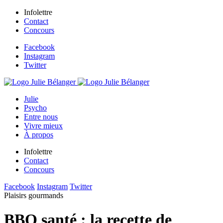
Infolettre
Contact
Concours
Facebook
Instagram
Twitter
Julie
Psycho
Entre nous
Vivre mieux
À propos
Infolettre
Contact
Concours
Facebook
Instagram
Twitter
Plaisirs gourmands
BBQ santé : la recette de